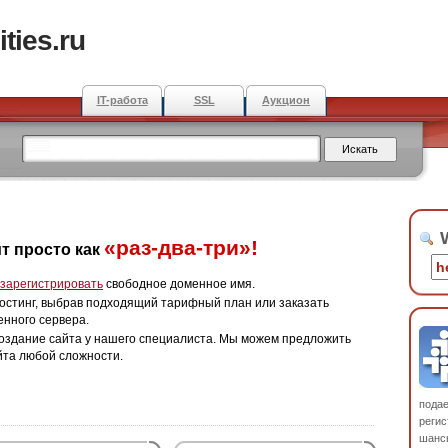
ties.ru
IT-работа
SSL
Аукцион
W
«раз-два-три»!
т просто как
зарегистрировать
свободное доменное имя.
остинг, выбрав подходящий тарифный план или заказать
енного сервера.
оздание сайта у нашего специалиста. Мы можем предложить
йта любой сложности.
пода
регис
шанс