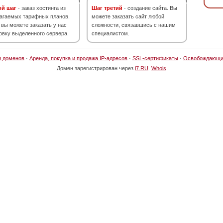
ой шаг
- заказ хостинга из
Шаг третий
- создание сайта. Вы
агаемых тарифных планов.
можете заказать сайт любой
 вы можете заказать у нас
сложности, связавшись с нашим
овку выделенного сервера.
специалистом.
я доменов
·
Аренда, покупка и продажа IP-адресов
·
SSL-сертификаты
·
Освобождающи
Домен зарегистрирован через
i7.RU
.
Whois