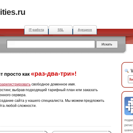
ties.ru
IT-работа
SSL
Аукцион
W
«раз-два-три»!
т просто как
зарегистрировать
свободное доменное имя.
остинг, выбрав подходящий тарифный план или заказать
енного сервера.
оздание сайта у нашего специалиста. Мы можем предложить
йта любой сложности.
пода
регис
шанс