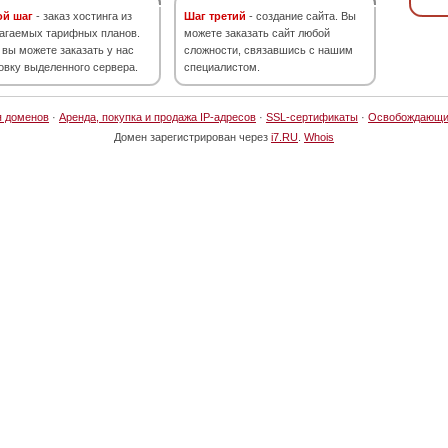
ой шаг
- заказ хостинга из
Шаг третий
- создание сайта. Вы
агаемых тарифных планов.
можете заказать сайт любой
 вы можете заказать у нас
сложности, связавшись с нашим
овку выделенного сервера.
специалистом.
я доменов
·
Аренда, покупка и продажа IP-адресов
·
SSL-сертификаты
·
Освобождающи
Домен зарегистрирован через
i7.RU
.
Whois