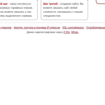
ой шаг
- заказ хостинга из
Шаг третий
- создание сайта. Вы
агаемых тарифных планов.
можете заказать сайт любой
 вы можете заказать у нас
сложности, связавшись с нашим
овку выделенного сервера.
специалистом.
я доменов
·
Аренда, покупка и продажа IP-адресов
·
SSL-сертификаты
·
Освобождающи
Домен зарегистрирован через
i7.RU
.
Whois