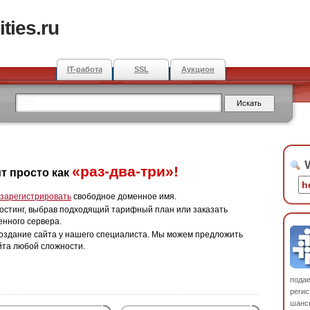
ties.ru
IT-работа
SSL
Аукцион
W
«раз-два-три»!
т просто как
зарегистрировать
свободное доменное имя.
остинг, выбрав подходящий тарифный план или заказать
енного сервера.
оздание сайта у нашего специалиста. Мы можем предложить
йта любой сложности.
пода
регис
шанс